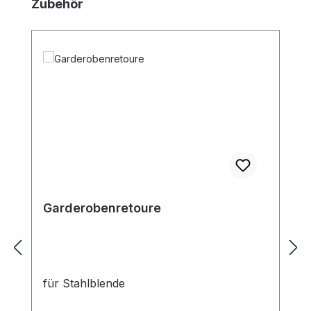
Produktgalerie überspringen
Zubehör
Garderobenretoure
für Stahlblende