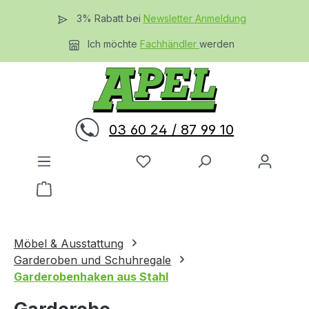
Zum Hauptinhalt springen
3% Rabatt bei
Newsletter Anmeldung
Ich möchte
Fachhändler
werden
03 60 24 / 87 99 10
Du hast 0 Produkte auf dem 
Warenkorb enthält 0 Positionen. Der Gesamtwer
Möbel & Ausstattung
Garderoben und Schuhregale
Garderobenhaken aus Stahl