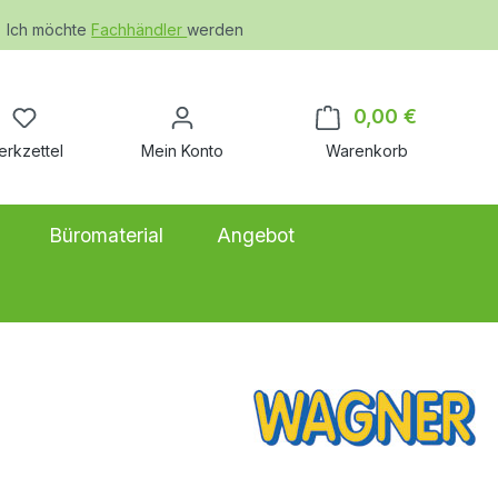
Ich möchte
Fachhändler
werden
Du hast 0 Produkte auf dem Merkzettel
0,00 €
Warenkor
erkzettel
Mein Konto
Warenkorb
Büromaterial
Angebot