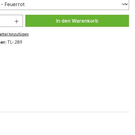
 Anzahl: Gib den gewünschten Wert ein 
In den Warenkorb
ttel hinzufügen
er:
TL-.289