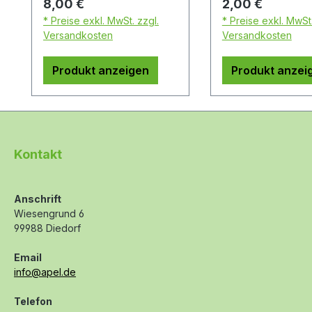
Regulärer Preis:
Regulärer Preis:
8,00 €
2,00 €
* Preise exkl. MwSt. zzgl.
* Preise exkl. MwSt.
Versandkosten
Versandkosten
Produkt anzeigen
Produkt anzei
Kontakt
Anschrift
Wiesengrund 6
99988 Diedorf
Email
info@apel.de
Telefon