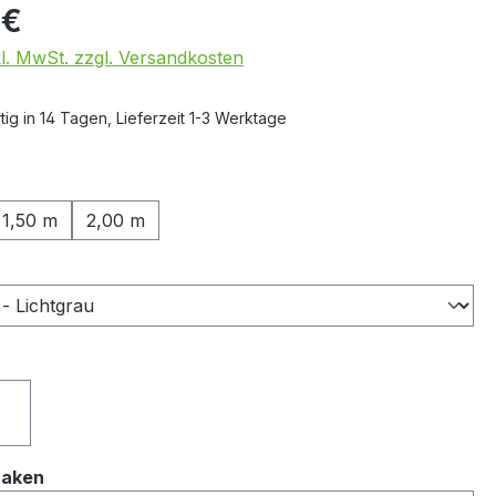
 €
kl. MwSt. zzgl. Versandkosten
ig in 14 Tagen, Lieferzeit 1-3 Werktage
ählen
1,50 m
2,00 m
auswählen
ählen
ach hinten zeigend
Haken nach vorn zeigend
auswählen
Haken