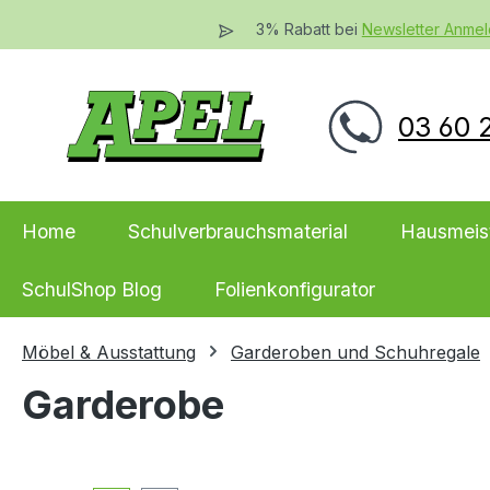
 Hauptinhalt springen
Zur Suche springen
Zur Hauptnavigation springen
3% Rabatt bei
Newsletter Anme
03 60 2
Home
Schulverbrauchsmaterial
Hausmeis
SchulShop Blog
Folienkonfigurator
Möbel & Ausstattung
Garderoben und Schuhregale
Garderobe