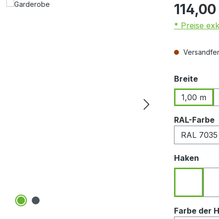
114,00
* Preise ex
Versandfert
ausw
Breite
1,00 m
RAL-Farbe
ausw
Haken
Haken n
Farbe der 