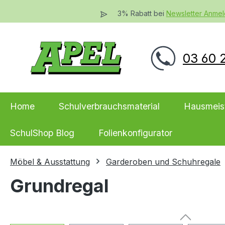
 Hauptinhalt springen
Zur Suche springen
Zur Hauptnavigation springen
3% Rabatt bei
Newsletter Anme
03 60 2
Home
Schulverbrauchsmaterial
Hausmeis
SchulShop Blog
Folienkonfigurator
Möbel & Ausstattung
Garderoben und Schuhregale
Grundregal