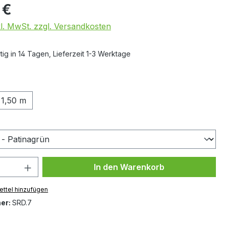
 €
kl. MwSt. zzgl. Versandkosten
ig in 14 Tagen, Lieferzeit 1-3 Werktage
ählen
1,50 m
auswählen
 Anzahl: Gib den gewünschten Wert ein 
In den Warenkorb
ttel hinzufügen
er:
SRD.7