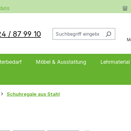
ldung
4 / 87 99 10
M
terbedarf
Möbel & Ausstattung
Lehrmaterial
Schuhregale aus Stahl