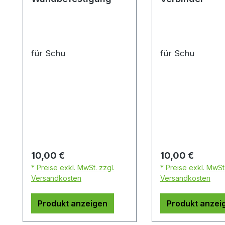
für Schu
für Schu
Regulärer Preis:
Regulärer Preis:
10,00 €
10,00 €
* Preise exkl. MwSt. zzgl.
* Preise exkl. MwSt.
Versandkosten
Versandkosten
Produkt anzeigen
Produkt anzei