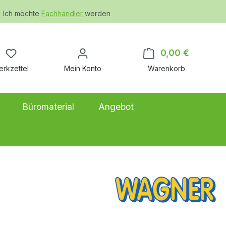
Ich möchte
Fachhändler
werden
Du hast 0 Produkte auf dem Merkzettel
0,00 €
Warenkor
erkzettel
Mein Konto
Warenkorb
Büromaterial
Angebot