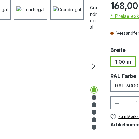
168,00
* Preise ex
Versandfert
ausw
Breite
1,00 m
RAL-Farbe
Produkt
Zum Merkze
Artikelnumm