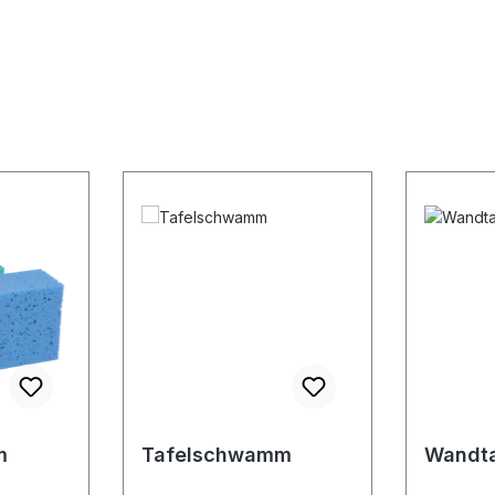
m
Tafelschwamm
Wandta