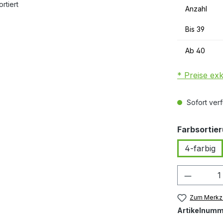
Anzahl
Bis
39
Ab
40
* Preise ex
Sofort verf
Farbsortie
4-farbig
Produkt
Zum Merkze
Artikelnumm