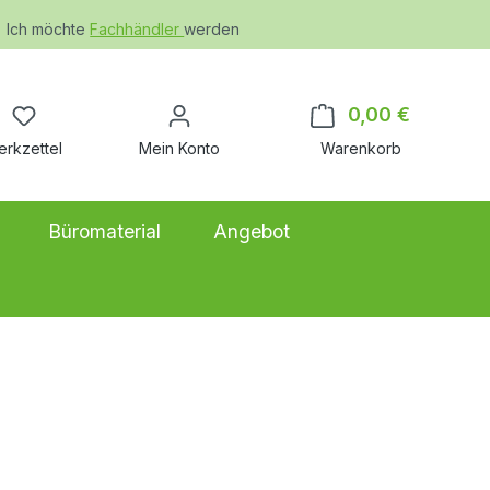
Ich möchte
Fachhändler
werden
Du hast 0 Produkte auf dem Merkzettel
0,00 €
Warenkor
erkzettel
Mein Konto
Warenkorb
Büromaterial
Angebot