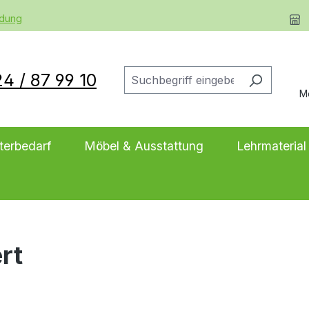
ldung
4 / 87 99 10
M
terbedarf
Möbel & Ausstattung
Lehrmaterial
ert