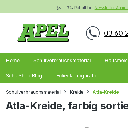
 Hauptinhalt springen
Zur Suche springen
Zur Hauptnavigation springen
3% Rabatt bei
Newsletter Anme
03 60 2
Home
Schulverbrauchsmaterial
Hausmeis
SchulShop Blog
Folienkonfigurator
Schulverbrauchsmaterial
Kreide
Atla-Kreide
Atla-Kreide, farbig sorti