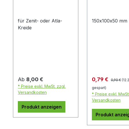
für Zenit- oder Atla-
150x100x50 mm
Kreide
Regulärer P
Regulärer Preis:
Verkaufspreis:
Ab
8,00 €
0,79 €
0,90 €
(12.
* Preise exkl. MwSt. zzgl.
gespart)
Versandkosten
* Preise exkl. MwSt.
Versandkosten
Produkt anzeigen
Produkt anzei