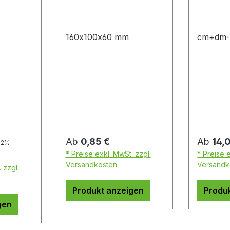
160x100x60 mm
cm+dm-T
reis:
Regulärer Preis:
Regulär
Ab
0,85 €
Ab
14,
22%
* Preise exkl. MwSt. zzgl.
* Preise 
Versandkosten
Versandk
 zzgl.
Produkt anzeigen
Produ
gen