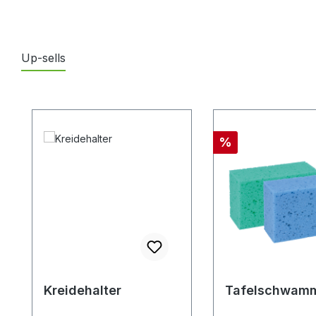
Up-sells
Produktgalerie überspringen
Rabatt
%
Kreidehalter
Tafelschwam