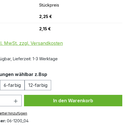
Stückpreis
2,25 €
2,15 €
kl. MwSt. zzgl. Versandkosten
ügbar, Lieferzeit: 1-3 Werktage
auswählen
rungen wählbar z.Bsp
6-farbig
12-farbig
 Anzahl: Gib den gewünschten Wert ein 
In den Warenkorb
ttel hinzufügen
er:
06-1200_04