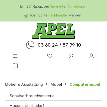
Zum Hauptinhalt springen
3% Rabatt bei
Newsletter Anmeldung
Ich möchte
Fachhändler
werden
03 60 24 / 87 99 10
Du hast 0 Produkte auf dem 
Warenkorb enthält 0 Positionen. Der Gesamtwer
Möbel & Ausstattung
Möbel
Computermöbel
Schulverbrauchsmaterial
Hausmeisterbedarf