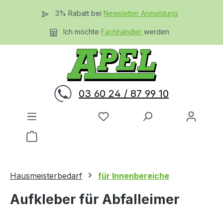
Zum Hauptinhalt springen
3% Rabatt bei
Newsletter Anmeldung
Ich möchte
Fachhändler
werden
03 60 24 / 87 99 10
Du hast 0 Produkte auf dem 
Warenkorb enthält 0 Positionen. Der Gesamtwer
Hausmeisterbedarf
für Innenbereiche
Aufkleber für Abfalleimer