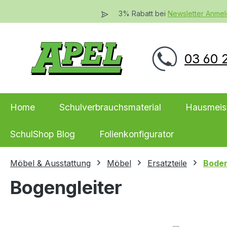
 Hauptinhalt springen
Zur Suche springen
Zur Hauptnavigation springen
3% Rabatt bei
Newsletter Anme
03 60 2
Home
Schulverbrauchsmaterial
Hausmeis
SchulShop Blog
Folienkonfigurator
Möbel & Ausstattung
Möbel
Ersatzteile
Bode
Bogengleiter