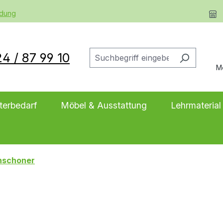
ldung
4 / 87 99 10
M
terbedarf
Möbel & Ausstattung
Lehrmaterial
nschoner