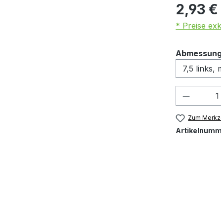
2,93 €
* Preise ex
Abmessung
Produkt
Zum Merkze
Artikelnumm