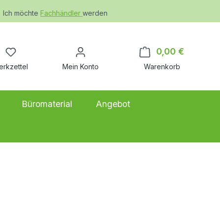
Ich möchte
Fachhändler
werden
Du hast 0 Produkte auf dem Merkzettel
0,00 €
Warenkor
erkzettel
Mein Konto
Warenkorb
Büromaterial
Angebot