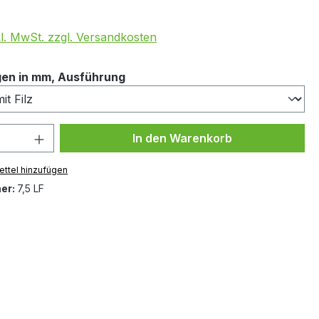
kl. MwSt. zzgl. Versandkosten
auswählen
en in mm, Ausführung
 Anzahl: Gib den gewünschten Wert ein 
In den Warenkorb
ttel hinzufügen
er:
7,5 LF