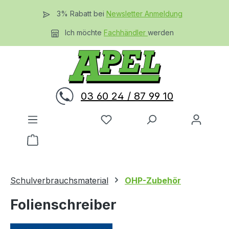
Zum Hauptinhalt springen
3% Rabatt bei
Newsletter Anmeldung
Ich möchte
Fachhändler
werden
03 60 24 / 87 99 10
Du hast 0 Produkte auf dem 
Warenkorb enthält 0 Positionen. Der Gesamtwer
Schulverbrauchsmaterial
OHP-Zubehör
Folienschreiber