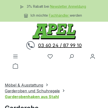
Zum Hauptinhalt springen
3% Rabatt bei
Newsletter Anmeldung
Ich möchte
Fachhändler
werden
03 60 24 / 87 99 10
Du hast 0 Produkte auf dem 
Warenkorb enthält 0 Positionen. Der Gesamtwer
Möbel & Ausstattung
Garderoben und Schuhregale
Garderobenhaken aus Stahl