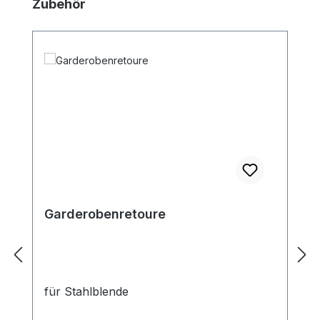
Produktgalerie überspringen
Zubehör
Garderobenretoure
für Stahlblende