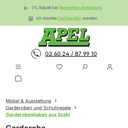
Zum Hauptinhalt springen
3% Rabatt bei
Newsletter Anmeldung
Ich möchte
Fachhändler
werden
03 60 24 / 87 99 10
Du hast 0 Produkte auf dem 
Warenkorb enthält 0 Positionen. Der Gesamtwer
Möbel & Ausstattung
Garderoben und Schuhregale
Garderobenhaken aus Stahl