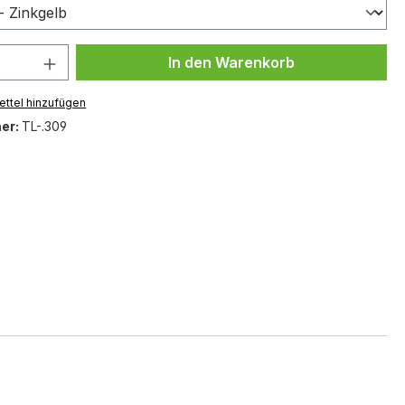
 Anzahl: Gib den gewünschten Wert ein 
In den Warenkorb
ttel hinzufügen
er:
TL-.309