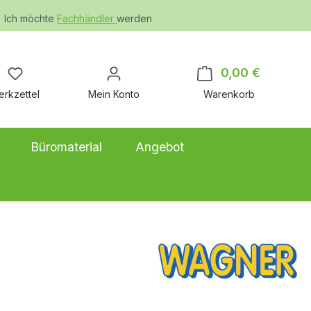
Ich möchte
Fachhändler
werden
Du hast 0 Produkte auf dem Merkzettel
0,00 €
Warenkor
erkzettel
Mein Konto
Warenkorb
Büromaterial
Angebot