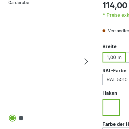
114,00
* Preise ex
Versandfert
ausw
Breite
1,00 m
RAL-Farbe
ausw
Haken
Haken n
Farbe der 