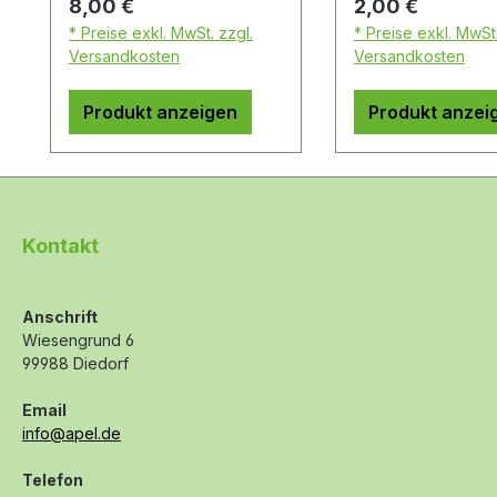
Regulärer Preis:
Regulärer Preis:
8,00 €
2,00 €
* Preise exkl. MwSt. zzgl.
* Preise exkl. MwSt.
Versandkosten
Versandkosten
Produkt anzeigen
Produkt anzei
Kontakt
Anschrift
Wiesengrund 6
99988 Diedorf
Email
info@apel.de
Telefon