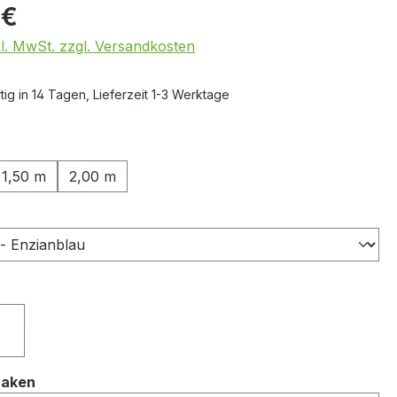
 €
kl. MwSt. zzgl. Versandkosten
ig in 14 Tagen, Lieferzeit 1-3 Werktage
ählen
1,50 m
2,00 m
auswählen
ählen
ach hinten zeigend
Haken nach vorn zeigend
auswählen
Haken