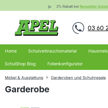
 Hauptinhalt springen
Zur Suche springen
Zur Hauptnavigation springen
3% Rabatt bei
Newsletter Anme
03 60 2
Home
Schulverbrauchsmaterial
Hausmeis
SchulShop Blog
Folienkonfigurator
Möbel & Ausstattung
Garderoben und Schuhregale
Garderobe