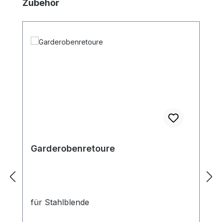
Produktgalerie überspringen
Zubehör
Garderobenretoure
für Stahlblende