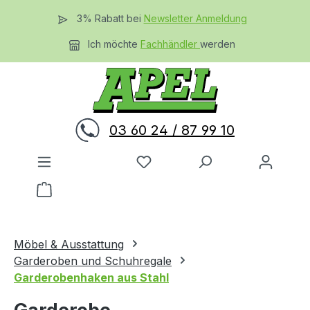
Zum Hauptinhalt springen
3% Rabatt bei
Newsletter Anmeldung
Ich möchte
Fachhändler
werden
03 60 24 / 87 99 10
Du hast 0 Produkte auf dem 
Warenkorb enthält 0 Positionen. Der Gesamtwer
Möbel & Ausstattung
Garderoben und Schuhregale
Garderobenhaken aus Stahl