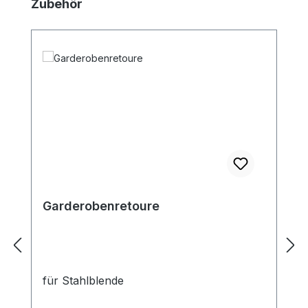
Produktgalerie überspringen
Zubehör
Garderobenretoure
für Stahlblende