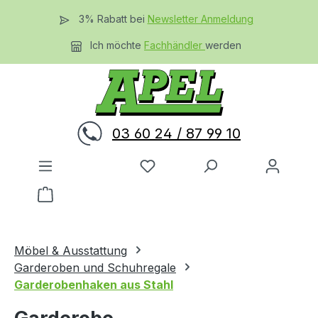
Zum Hauptinhalt springen
3% Rabatt bei
Newsletter Anmeldung
Ich möchte
Fachhändler
werden
03 60 24 / 87 99 10
Du hast 0 Produkte auf dem 
Warenkorb enthält 0 Positionen. Der Gesamtwer
Möbel & Ausstattung
Garderoben und Schuhregale
Garderobenhaken aus Stahl