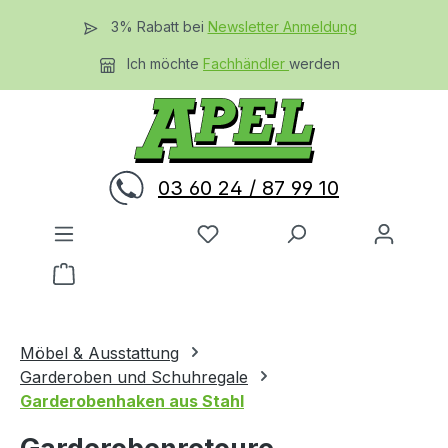
Zum Hauptinhalt springen
3% Rabatt bei
Newsletter Anmeldung
Ich möchte
Fachhändler
werden
03 60 24 / 87 99 10
Du hast 0 Produkte auf dem 
Warenkorb enthält 0 Positionen. Der Gesamtwer
Möbel & Ausstattung
Garderoben und Schuhregale
Garderobenhaken aus Stahl