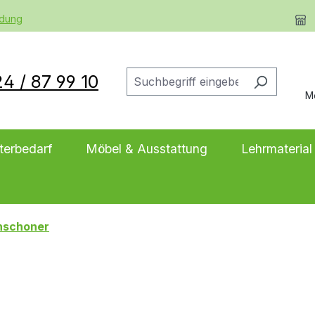
ldung
4 / 87 99 10
M
terbedarf
Möbel & Ausstattung
Lehrmaterial
nschoner