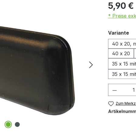
5,90 €
* Preise ex
au
Variante
40 x 20, m
40 x 20
35 x 15 mit
35 x 15 mi
Produkt
Zum Merkze
Artikelnumm