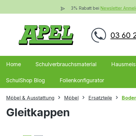
 Hauptinhalt springen
Zur Suche springen
Zur Hauptnavigation springen
3% Rabatt bei
Newsletter Anme
03 60 2
Home
Schulverbrauchsmaterial
Hausmeis
SchulShop Blog
Folienkonfigurator
Möbel & Ausstattung
Möbel
Ersatzteile
Bode
Gleitkappen