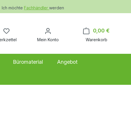
Ich möchte
Fachhändler
werden
Du hast 0 Produkte auf dem Merkzettel
0,00 €
Warenkor
erkzettel
Mein Konto
Warenkorb
Büromaterial
Angebot