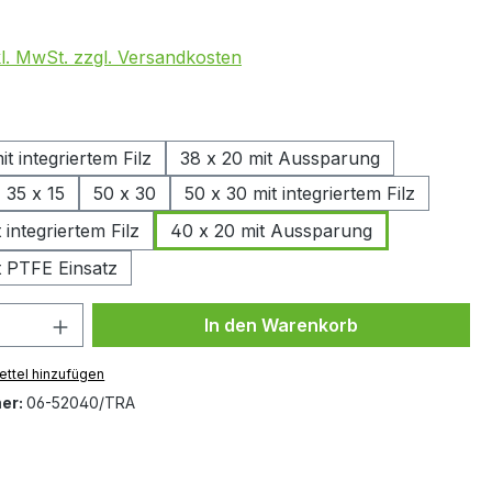
kl. MwSt. zzgl. Versandkosten
swählen
it integriertem Filz
38 x 20 mit Aussparung
35 x 15
50 x 30
50 x 30 mit integriertem Filz
 integriertem Filz
40 x 20 mit Aussparung
t PTFE Einsatz
 Anzahl: Gib den gewünschten Wert ein 
In den Warenkorb
ttel hinzufügen
er:
06-52040/TRA