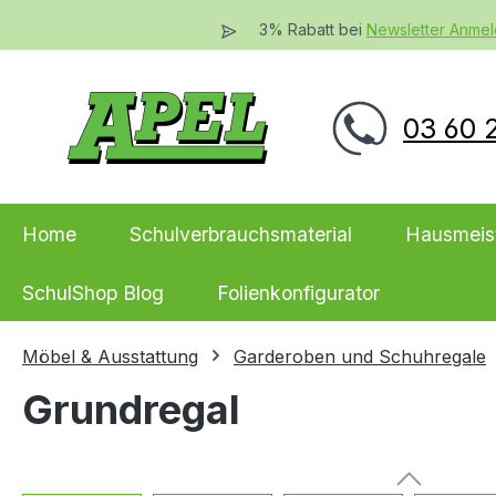
 Hauptinhalt springen
Zur Suche springen
Zur Hauptnavigation springen
3% Rabatt bei
Newsletter Anme
03 60 2
Home
Schulverbrauchsmaterial
Hausmeis
SchulShop Blog
Folienkonfigurator
Möbel & Ausstattung
Garderoben und Schuhregale
Grundregal