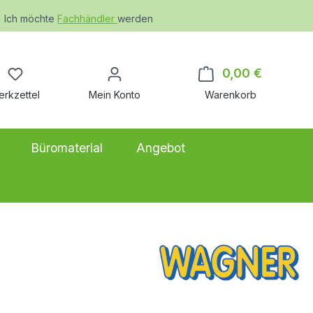
Ich möchte
Fachhändler
werden
Du hast 0 Produkte auf dem Merkzettel
0,00 €
Warenkor
erkzettel
Mein Konto
Warenkorb
Büromaterial
Angebot