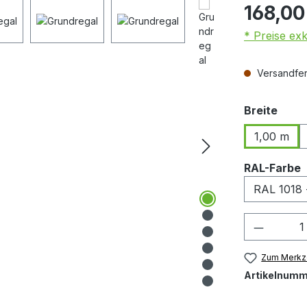
168,00
* Preise ex
Versandfert
ausw
Breite
1,00 m
RAL-Farbe
Produkt
Zum Merkze
Artikelnumm