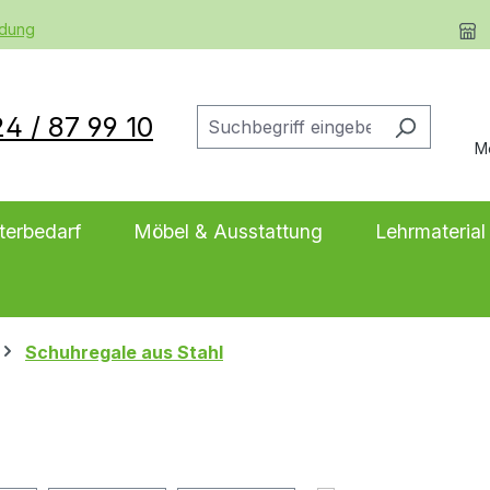
ldung
4 / 87 99 10
M
terbedarf
Möbel & Ausstattung
Lehrmaterial
Schuhregale aus Stahl