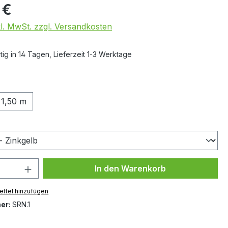
 €
kl. MwSt. zzgl. Versandkosten
ig in 14 Tagen, Lieferzeit 1-3 Werktage
ählen
1,50 m
auswählen
 Anzahl: Gib den gewünschten Wert ein 
In den Warenkorb
ttel hinzufügen
er:
SRN.1