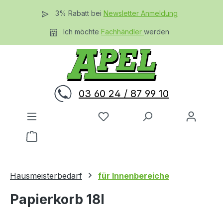
Zum Hauptinhalt springen
3% Rabatt bei
Newsletter Anmeldung
Ich möchte
Fachhändler
werden
03 60 24 / 87 99 10
Du hast 0 Produkte auf dem 
Warenkorb enthält 0 Positionen. Der Gesamtwer
Hausmeisterbedarf
für Innenbereiche
Papierkorb 18l