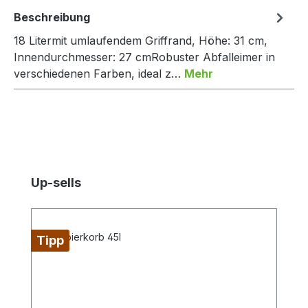
Beschreibung
18 Litermit umlaufendem Griffrand, Höhe: 31 cm,
Innendurchmesser: 27 cmRobuster Abfalleimer in
verschiedenen Farben, ideal z…
Mehr
Produktgalerie überspringen
Up-sells
Tipp