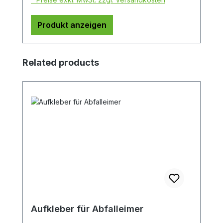
Produkt anzeigen
Produktgalerie überspringen
Related products
Aufkleber für Abfalleimer