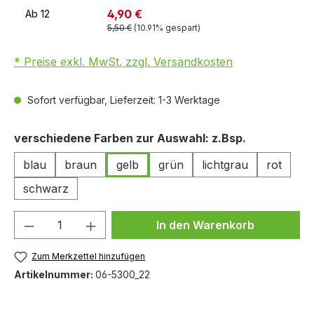
4,90 €
Ab
12
5,50 €
(10.91% gespart)
* Preise exkl. MwSt. zzgl. Versandkosten
Sofort verfügbar, Lieferzeit: 1-3 Werktage
auswählen
verschiedene Farben zur Auswahl: z.Bsp.
blau
braun
gelb
grün
lichtgrau
rot
schwarz
Produkt Anzahl: Gib den gewünschten We
In den Warenkorb
Zum Merkzettel hinzufügen
Artikelnummer:
06-5300_22