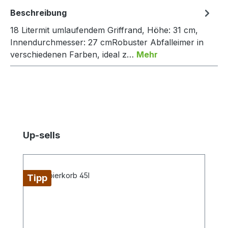
Beschreibung
18 Litermit umlaufendem Griffrand, Höhe: 31 cm,
Innendurchmesser: 27 cmRobuster Abfalleimer in
verschiedenen Farben, ideal z…
Mehr
Produktgalerie überspringen
Up-sells
Tipp