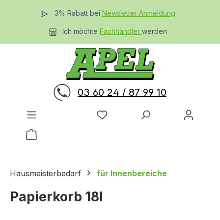
Zum Hauptinhalt springen
3% Rabatt bei
Newsletter Anmeldung
Ich möchte
Fachhändler
werden
03 60 24 / 87 99 10
Du hast 0 Produkte auf dem 
Warenkorb enthält 0 Positionen. Der Gesamtwer
Hausmeisterbedarf
für Innenbereiche
Papierkorb 18l