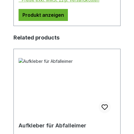
Produkt anzeigen
Produktgalerie überspringen
Related products
Aufkleber für Abfalleimer