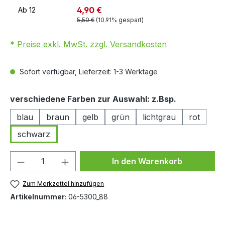
4,90 €
Ab
12
5,50 €
(10.91% gespart)
* Preise exkl. MwSt. zzgl. Versandkosten
Sofort verfügbar, Lieferzeit: 1-3 Werktage
auswählen
verschiedene Farben zur Auswahl: z.Bsp.
blau
braun
gelb
grün
lichtgrau
rot
schwarz
Produkt Anzahl: Gib den gewünschten We
In den Warenkorb
Zum Merkzettel hinzufügen
Artikelnummer:
06-5300_88