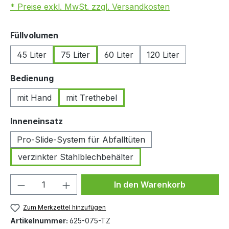
* Preise exkl. MwSt. zzgl. Versandkosten
auswählen
Füllvolumen
45 Liter
75 Liter
60 Liter
120 Liter
auswählen
Bedienung
mit Hand
mit Trethebel
auswählen
Inneneinsatz
Pro-Slide-System für Abfalltüten
verzinkter Stahlblechbehälter
Produkt Anzahl: Gib den gewünschten We
In den Warenkorb
Zum Merkzettel hinzufügen
Artikelnummer:
625-075-TZ