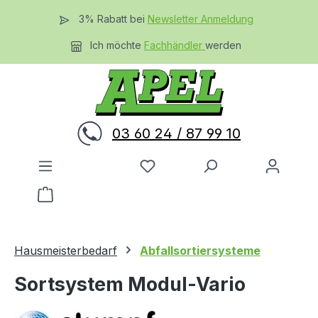
Zum Hauptinhalt springen
3% Rabatt bei
Newsletter Anmeldung
Ich möchte
Fachhändler
werden
03 60 24 / 87 99 10
Du hast 0 Produkte auf dem 
Warenkorb enthält 0 Positionen. Der Gesamtwer
Hausmeisterbedarf
Abfallsortiersysteme
Sortsystem Modul-Vario