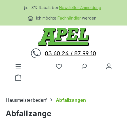
Zum Hauptinhalt springen
3% Rabatt bei
Newsletter Anmeldung
Ich möchte
Fachhändler
werden
03 60 24 / 87 99 10
Du hast 0 Produkte auf dem 
Warenkorb enthält 0 Positionen. Der Gesamtwer
Hausmeisterbedarf
Abfallzangen
Abfallzange