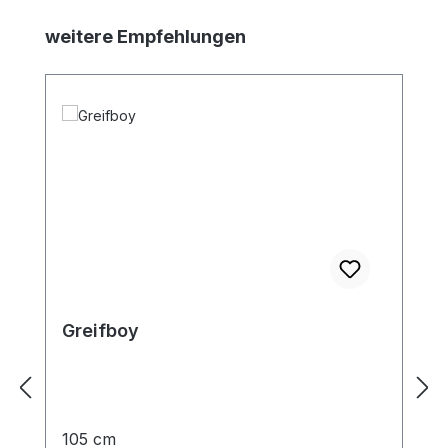
Produktgalerie überspringen
weitere Empfehlungen
Greifboy
105 cm