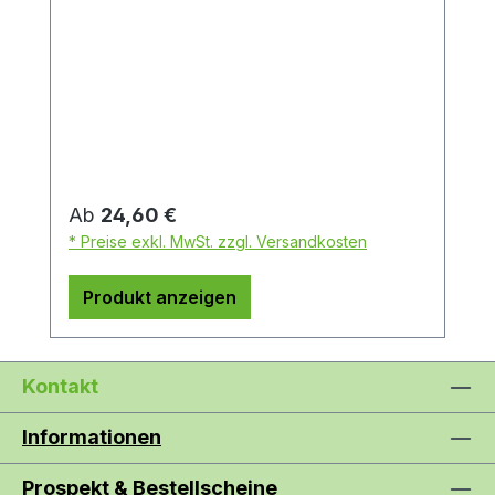
Regulärer Preis:
Ab
24,60 €
* Preise exkl. MwSt. zzgl. Versandkosten
Produkt anzeigen
Kontakt
Informationen
Prospekt & Bestellscheine