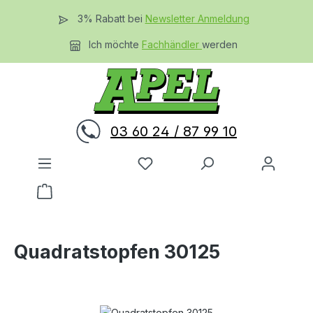
Zum Hauptinhalt springen
3% Rabatt bei
Newsletter Anmeldung
Ich möchte
Fachhändler
werden
03 60 24 / 87 99 10
Du hast 0 Produkte auf dem 
Warenkorb enthält 0 Positionen. Der Gesamtwer
Quadratstopfen 30125
Bildergalerie überspringen