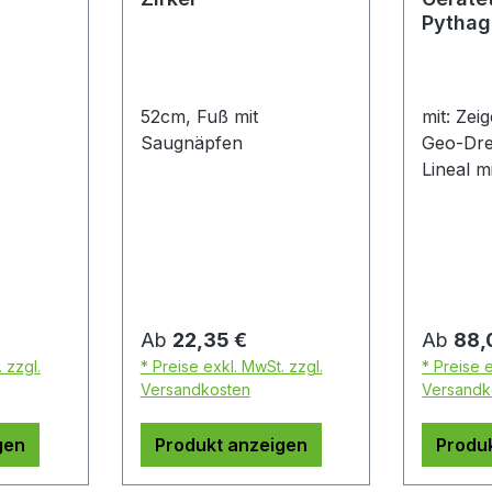
Pythag
52cm, Fuß mit
mit: Zeig
Saugnäpfen
Geo-Dre
Lineal 
Teilung
Regulärer Preis:
Regulär
Ab
22,35 €
Ab
88,
 zzgl.
* Preise exkl. MwSt. zzgl.
* Preise 
Versandkosten
Versandk
gen
Produkt anzeigen
Produ