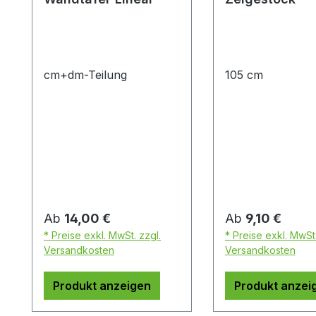
cm+dm-Teilung
105 cm
Regulärer Preis:
Regulärer Preis:
Ab
14,00 €
Ab
9,10 €
* Preise exkl. MwSt. zzgl.
* Preise exkl. MwSt.
Versandkosten
Versandkosten
Produkt anzeigen
Produkt anzei