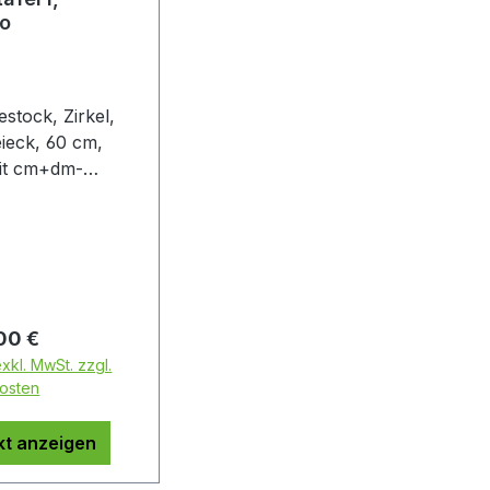
o
estock, Zirkel,
ieck, 60 cm,
mit cm+dm-
er Preis:
00 €
exkl. MwSt. zzgl.
osten
kt anzeigen