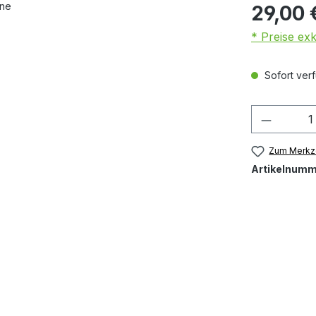
29,00 
* Preise ex
Sofort verf
Produkt
Zum Merkze
Artikelnumm