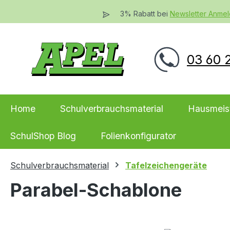
 Hauptinhalt springen
Zur Suche springen
Zur Hauptnavigation springen
3% Rabatt bei
Newsletter Anme
03 60 2
Home
Schulverbrauchsmaterial
Hausmeis
SchulShop Blog
Folienkonfigurator
Schulverbrauchsmaterial
Tafelzeichengeräte
Parabel-Schablone