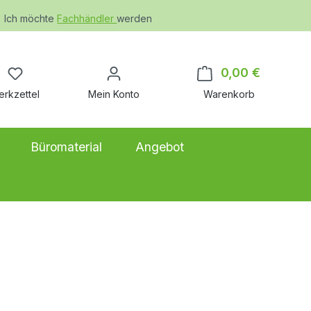
Ich möchte
Fachhändler
werden
Du hast 0 Produkte auf dem Merkzettel
0,00 €
Warenkor
erkzettel
Mein Konto
Warenkorb
Büromaterial
Angebot