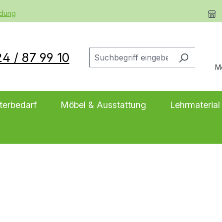
ldung
4 / 87 99 10
M
terbedarf
Möbel & Ausstattung
Lehrmaterial