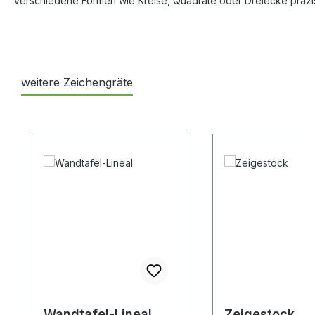
verschiedene Formen wie Kreise, Quadrate oder Dreiecke präzise
weitere Zeichengräte
Produktgalerie überspringen
Wandtafel-Lineal
Zeigestock