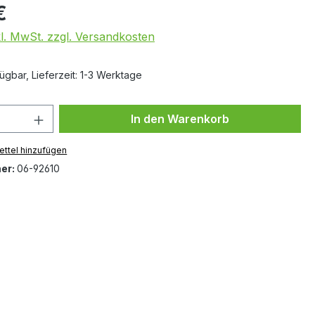
€
kl. MwSt. zzgl. Versandkosten
ügbar, Lieferzeit: 1-3 Werktage
 Anzahl: Gib den gewünschten Wert ein 
In den Warenkorb
ttel hinzufügen
er:
06-92610