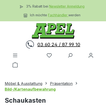
Zum Hauptinhalt springen
3% Rabatt bei
Newsletter Anmeldung
Ich möchte
Fachhändler
werden
03 60 24 / 87 99 10
Du hast 0 Produkte auf dem 
Warenkorb enthält 0 Positionen. Der Gesamtwer
Möbel & Ausstattung
Präsentation
Bild-/Kartenaufbewahrung
Schaukasten