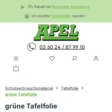
Zum Hauptinhalt springen
3% Rabatt bei
Newsletter Anmeldung
Ich möchte
Fachhändler
werden
03 60 24 / 87 99 10
Du hast 0 Produkte auf dem 
Warenkorb enthält 0 Positionen. Der Gesamtwer
Schulverbrauchsmaterial
Tafelfolie
grüne Tafelfolie
grüne Tafelfolie