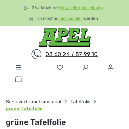
Zum Hauptinhalt springen
3% Rabatt bei
Newsletter Anmeldung
Ich möchte
Fachhändler
werden
03 60 24 / 87 99 10
Du hast 0 Produkte auf dem 
Warenkorb enthält 0 Positionen. Der Gesamtwer
Schulverbrauchsmaterial
Tafelfolie
grüne Tafelfolie
grüne Tafelfolie