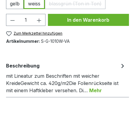
gelb
weiss
blassgrün (Ton in Ton)
(Diese Option ist zurzeit nicht
Produkt Anzahl: Gib den gewünschten We
In den Warenkorb
Zum Merkzettel hinzufügen
Artikelnummer:
S-G-1010W-VA
Beschreibung
mit Lineatur zum Beschriften mit weicher
KreideGewicht ca. 420g/m2Die Folienrückseite ist
mit einem Haftkleber versehen. Di…
Mehr