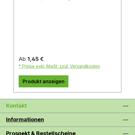
Regulärer Preis:
Ab
1,45 €
* Preise exkl. MwSt. zzgl. Versandkosten
Produkt anzeigen
Kontakt
Informationen
Prospekt & Bestellscheine