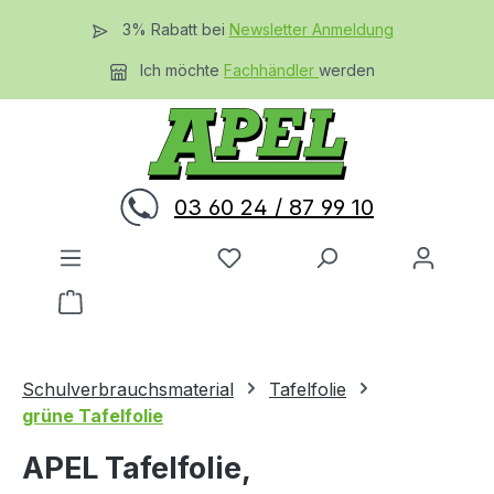
Zum Hauptinhalt springen
3% Rabatt bei
Newsletter Anmeldung
Ich möchte
Fachhändler
werden
03 60 24 / 87 99 10
Du hast 0 Produkte auf dem 
Warenkorb enthält 0 Positionen. Der Gesamtwer
Schulverbrauchsmaterial
Tafelfolie
grüne Tafelfolie
APEL Tafelfolie,