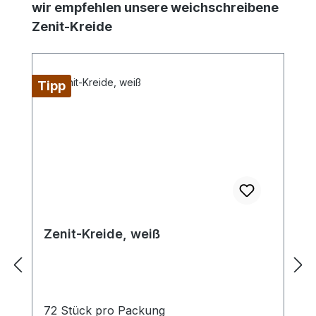
Produktgalerie überspringen
wir empfehlen unsere weichschreibene
Zenit-Kreide
Tipp
Zenit-Kreide, weiß
72 Stück pro Packung