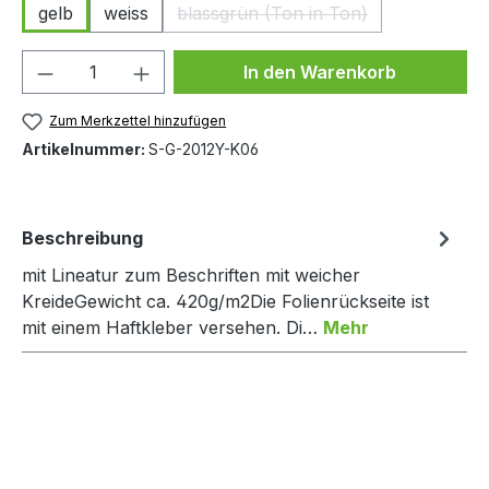
gelb
weiss
blassgrün (Ton in Ton)
(Diese Option ist zurzeit nicht
Produkt Anzahl: Gib den gewünschten We
In den Warenkorb
Zum Merkzettel hinzufügen
Artikelnummer:
S-G-2012Y-K06
Beschreibung
mit Lineatur zum Beschriften mit weicher
KreideGewicht ca. 420g/m2Die Folienrückseite ist
mit einem Haftkleber versehen. Di…
Mehr