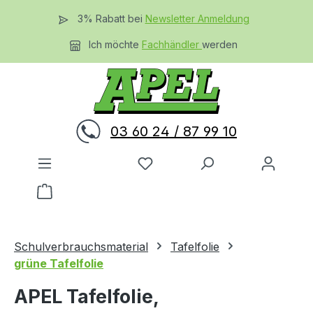
Zum Hauptinhalt springen
3% Rabatt bei
Newsletter Anmeldung
Ich möchte
Fachhändler
werden
03 60 24 / 87 99 10
Du hast 0 Produkte auf dem 
Warenkorb enthält 0 Positionen. Der Gesamtwer
Schulverbrauchsmaterial
Tafelfolie
grüne Tafelfolie
APEL Tafelfolie,