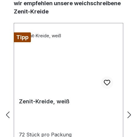
Produktgalerie überspringen
wir empfehlen unsere weichschreibene
Zenit-Kreide
Tipp
Zenit-Kreide, weiß
72 Stück pro Packung