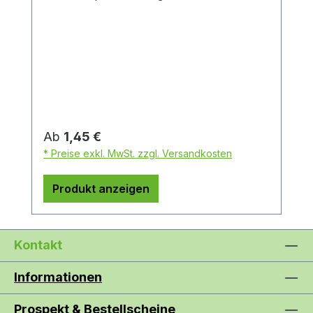
Regulärer Preis:
Ab
1,45 €
* Preise exkl. MwSt. zzgl. Versandkosten
Produkt anzeigen
Kontakt
Informationen
Prospekt & Bestellscheine