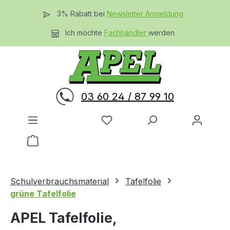
Zum Hauptinhalt springen
3% Rabatt bei
Newsletter Anmeldung
Ich möchte
Fachhändler
werden
03 60 24 / 87 99 10
Du hast 0 Produkte auf dem 
Warenkorb enthält 0 Positionen. Der Gesamtwer
Schulverbrauchsmaterial
Tafelfolie
grüne Tafelfolie
APEL Tafelfolie,