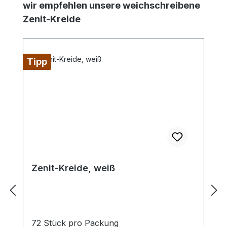
Produktgalerie überspringen
wir empfehlen unsere weichschreibene
Zenit-Kreide
Tipp
Zenit-Kreide, weiß
72 Stück pro Packung