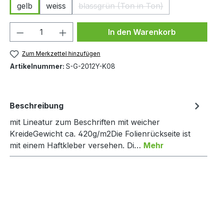
gelb
weiss
blassgrün (Ton in Ton)
(Diese Option ist zurzeit nicht
Produkt Anzahl: Gib den gewünschten We
In den Warenkorb
Zum Merkzettel hinzufügen
Artikelnummer:
S-G-2012Y-K08
Beschreibung
mit Lineatur zum Beschriften mit weicher
KreideGewicht ca. 420g/m2Die Folienrückseite ist
mit einem Haftkleber versehen. Di…
Mehr