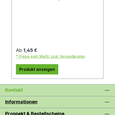
Regulärer Preis:
Ab
1,45 €
* Preise exkl. MwSt. zzgl. Versandkosten
Produkt anzeigen
Kontakt
Informationen
Prospekt & Bestellscheine