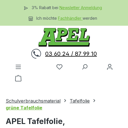
Zum Hauptinhalt springen
3% Rabatt bei
Newsletter Anmeldung
Ich möchte
Fachhändler
werden
03 60 24 / 87 99 10
Du hast 0 Produkte auf dem 
Warenkorb enthält 0 Positionen. Der Gesamtwer
Schulverbrauchsmaterial
Tafelfolie
grüne Tafelfolie
APEL Tafelfolie,