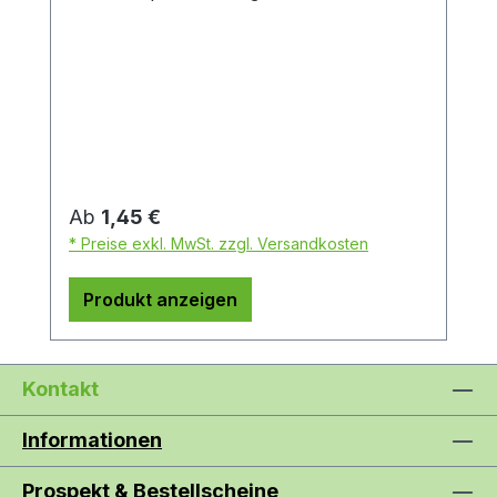
Regulärer Preis:
Ab
1,45 €
* Preise exkl. MwSt. zzgl. Versandkosten
Produkt anzeigen
Kontakt
Informationen
Prospekt & Bestellscheine