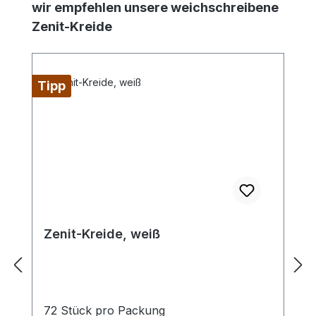
Produktgalerie überspringen
wir empfehlen unsere weichschreibene
Zenit-Kreide
Tipp
Zenit-Kreide, weiß
72 Stück pro Packung