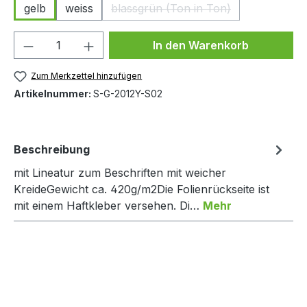
gelb
weiss
blassgrün (Ton in Ton)
(Diese Option ist zurzeit nicht
Produkt Anzahl: Gib den gewünschten We
In den Warenkorb
Zum Merkzettel hinzufügen
Artikelnummer:
S-G-2012Y-S02
Beschreibung
mit Lineatur zum Beschriften mit weicher
KreideGewicht ca. 420g/m2Die Folienrückseite ist
mit einem Haftkleber versehen. Di…
Mehr