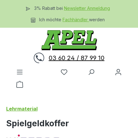
Zum Hauptinhalt springen
3% Rabatt bei
Newsletter Anmeldung
Ich möchte
Fachhändler
werden
03 60 24 / 87 99 10
Du hast 0 Produkte auf dem 
Warenkorb enthält 0 Positionen. Der Gesamtwer
Lehrmaterial
Spielgeldkoffer