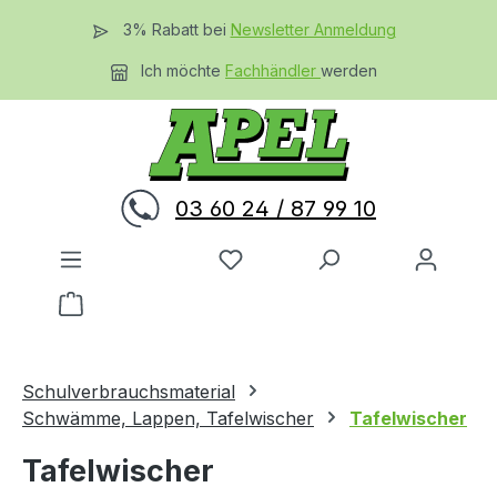
Zum Hauptinhalt springen
3% Rabatt bei
Newsletter Anmeldung
Ich möchte
Fachhändler
werden
03 60 24 / 87 99 10
Du hast 0 Produkte auf dem 
Warenkorb enthält 0 Positionen. Der Gesamtwer
Schulverbrauchsmaterial
Schwämme, Lappen, Tafelwischer
Tafelwischer
Tafelwischer