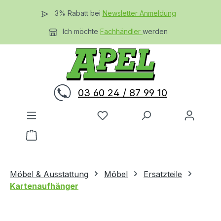
Zum Hauptinhalt springen
3% Rabatt bei
Newsletter Anmeldung
Ich möchte
Fachhändler
werden
03 60 24 / 87 99 10
Du hast 0 Produkte auf dem 
Warenkorb enthält 0 Positionen. Der Gesamtwer
Möbel & Ausstattung
Möbel
Ersatzteile
Kartenaufhänger