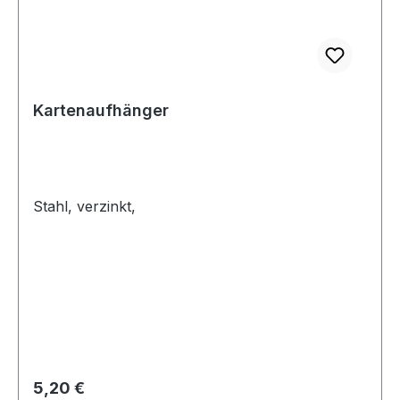
Kartenaufhänger
Stahl, verzinkt,
Regulärer Preis:
5,20 €